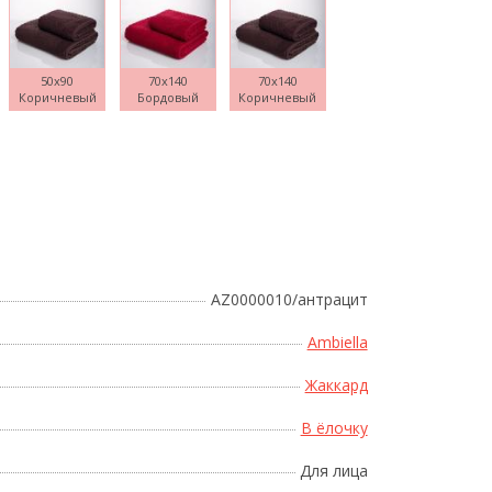
50x90
70x140
70x140
Коричневый
Бордовый
Коричневый
Поднесите мышку
AZ0000010/антрацит
Ambiella
Жаккард
В ёлочку
Для лица