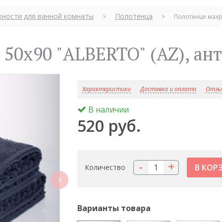
ности для ванной комнаты
Полотенца
>
>
Полотенце махро
 50х90 "ALBERTO" (AZ), ан
Характеристики
Доставка и оплата
Отзыв
В наличии
520 руб.
-
+
Количество
next
Варианты товара