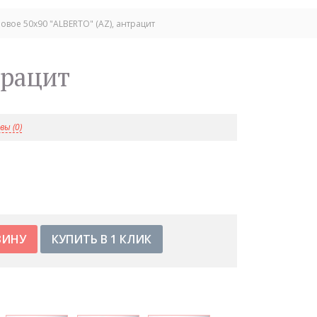
вое 50х90 "ALBERTO" (AZ), антрацит
трацит
ы (0)
КУПИТЬ В 1 КЛИК