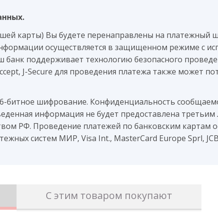
анных.
ашей карты) Вы будете перенаправлены на платежный 
нформации осуществляется в защищенном режиме с ис
аш банк поддерживает технологию безопасного проведен
 Accept, J-Secure для проведения платежа также может 
56-битное шифрование. Конфиденциальность сообщае
веденная информация не будет предоставлена третьим 
вом РФ. Проведение платежей по банковским картам о
жных систем МИР, Visa Int., MasterCard Europe Sprl, JC
С этим товаром покупают