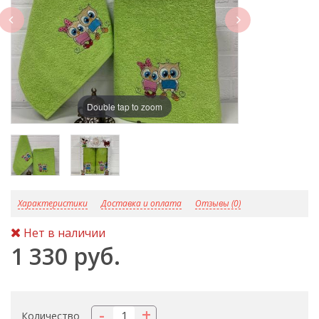
next
Double tap to zoom
D
Характеристики
Доставка и оплата
Отзывы (0)
Нет в наличии
1 330 руб.
-
+
Количество