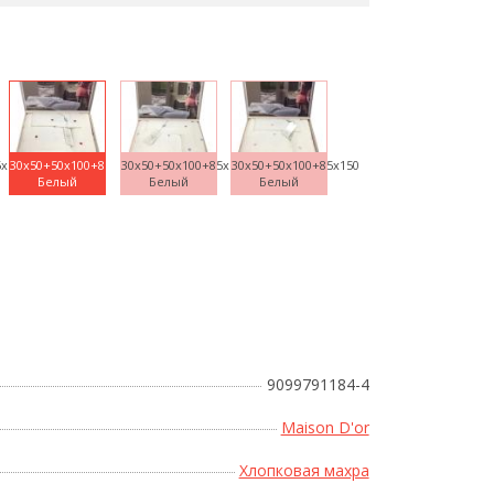
5x150
30x50+50x100+85x150
30x50+50x100+85x150
30x50+50x100+85x150
Белый
Белый
Белый
Поднесите мышку
9099791184-4
Maison D'or
Хлопковая махра