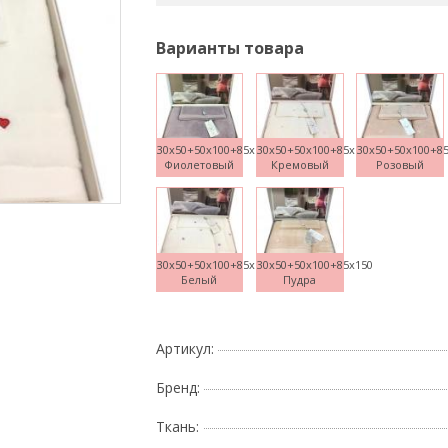
Варианты товара
30x50+50x100+85x150
30x50+50x100+85x150
30x50+50x100+8
Фиолетовый
Кремовый
Розовый
Поднесите мышку
30x50+50x100+85x150
30x50+50x100+85x150
Белый
Пудра
Артикул:
Бренд:
Ткань: