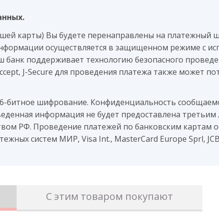
анных.
ашей карты) Вы будете перенаправлены на платежный 
нформации осуществляется в защищенном режиме с ис
аш банк поддерживает технологию безопасного проведен
 Accept, J-Secure для проведения платежа также может 
56-битное шифрование. Конфиденциальность сообщае
веденная информация не будет предоставлена третьим 
вом РФ. Проведение платежей по банковским картам о
жных систем МИР, Visa Int., MasterCard Europe Sprl, JC
С этим товаром покупают