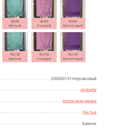
50x90
50x90
50x90
Мятный
Розовый
Фиолетовый
Поднесите мышку
70x130
70x130
70x130
Мятный
Розовый
Фиолетовый
Z00000151/персиковый
Ambiella
Хлопковая махра
Листья
Банное