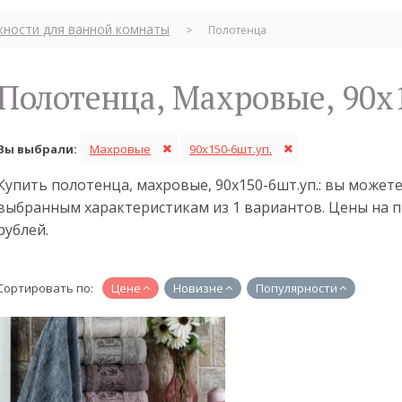
ности для ванной комнаты
>
Полотенца
Полотенца, Махровые, 90x
Вы выбрали:
Махровые
90x150-6шт.уп.
Купить полотенца, махровые, 90x150-6шт.уп.: вы може
выбранным характеристикам из 1 вариантов. Цены на п
рублей.
Сортировать по:
Цене
Новизне
Популярности