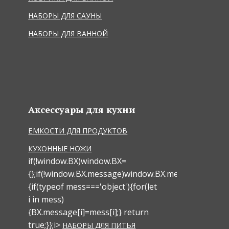
НАБОРЫ ДЛЯ САУНЫ
НАБОРЫ ДЛЯ ВАННОЙ
Аксессуары для кухни
ЁМКОСТИ ДЛЯ ПРОДУКТОВ
КУХОННЫЕ НОЖИ
if(!window.BX)window.BX=
{};if(!window.BX.message)window.BX.message=funct
{if(typeof mess==='object'){for(let
i in mess)
{BX.message[i]=mess[i];} return
true;}};
i>
НАБОРЫ ДЛЯ ПИТЬЯ