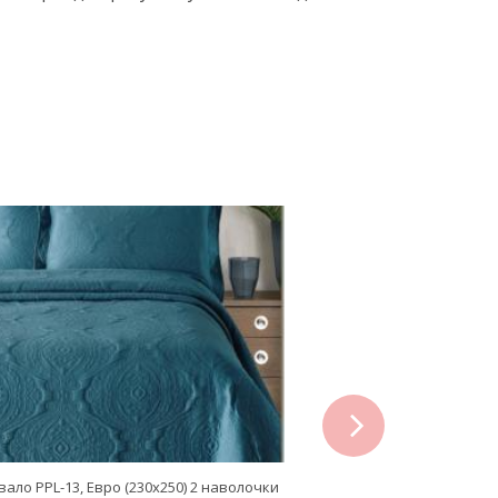
next
ало PPL-13, Евро (230х250) 2 наволочки
Покрывало жаккардовое L