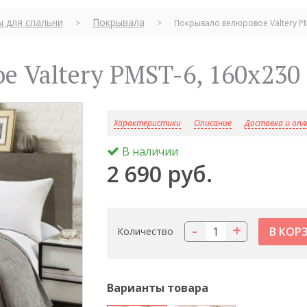
ы для спальни
Покрывала
>
>
Покрывало велюровое Valtery PM
е Valtery PMST-6, 160х230
Характеристики
Описание
Доставка и оп
В наличии
2 690 руб.
-
+
Количество
Варианты товара