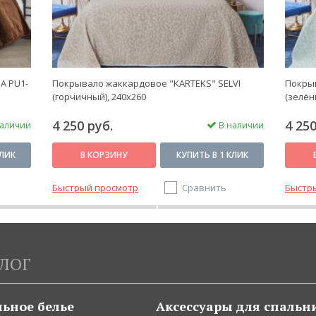
A PU1-
Покрывало жаккардовое "KARTEKS" SELVI
Покрыв
(горчичный), 240х260
(зелён
4 250 руб.
4 250
аличии
В наличии
КЛИК
В КОРЗИНУ
КУПИТЬ В 1 КЛИК
Быстрый просмотр
Сравнить
Быстр
ЛОГ
льное белье
Аксессуары для спальн