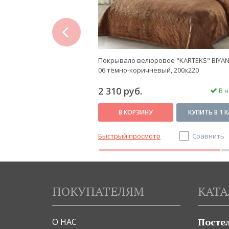
prev
 "KARTEKS" 03, 240х260
Покрывало велюровое "KARTEKS" BIYAN
06 тёмно-коричневый, 200х220
2 310 руб.
В наличии
В н
КУПИТЬ В 1 КЛИК
В КОРЗИНУ
КУПИТЬ В 1 
Сравнить
Быстрый просмотр
Сравнить
ПОКУПАТЕЛЯМ
КАТА
Посте
О НАС