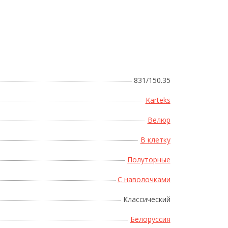
Поднесите мышку
831/150.35
Karteks
Велюр
В клетку
Полуторные
С наволочками
Классический
Белоруссия