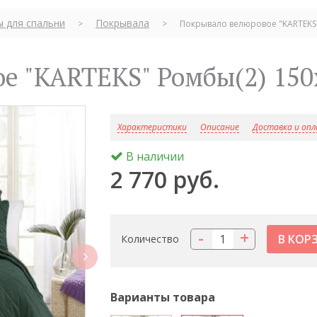
ы для спальни
Покрывала
>
>
Покрывало велюровое "KARTEKS"
ое "KARTEKS" Ромбы(2) 15
Характеристики
Описание
Доставка и оп
В наличии
2 770 руб.
-
+
Количество
next
Варианты товара