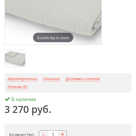
Double tap to zoom
D
Характеристики
Описание
Доставка и оплата
Отзывы (0)
В наличии
3 270 руб.
-
+
Количество