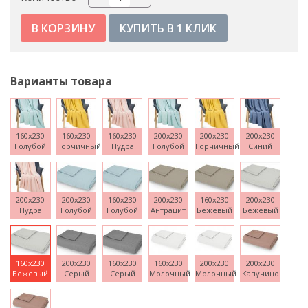
КУПИТЬ В 1 КЛИК
Варианты товара
160x230
160x230
160x230
200x230
200x230
200x230
Голубой
Горчичный
Пудра
Голубой
Горчичный
Синий
200x230
200x230
160x230
200x230
160x230
200x230
Пудра
Голубой
Голубой
Антрацит
Бежевый
Бежевый
160x230
200x230
160x230
160x230
200x230
200x230
Бежевый
Серый
Серый
Молочный
Молочный
Капучино