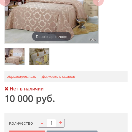
Double tap to zoom
D
Характеристики
Доставка и оплата
Нет в наличии
10 000 руб.
-
+
Количество