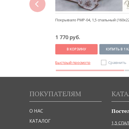
ний-серый, Евро
Покрывало PMP-04, 1,5 спальный (160x22
1 770 руб.
В наличии
КУПИТЬ В 1 КЛИК
В КОРЗИНУ
КУПИТЬ В 1 
Сравнить
Быстрый просмотр
Сравнить
ПОКУПАТЕЛЯМ
КАТА
Посте
О НАС
КАТАЛОГ
1,5 СПА