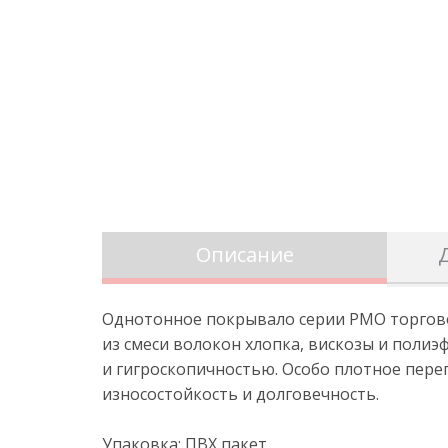
Описание
Однотонное покрывало серии PMO торгово
из смеси волокон хлопка, вискозы и поли
и гигроскопичностью. Особо плотное пере
износостойкость и долговечность.
Упаковка: ПBХ пакет.