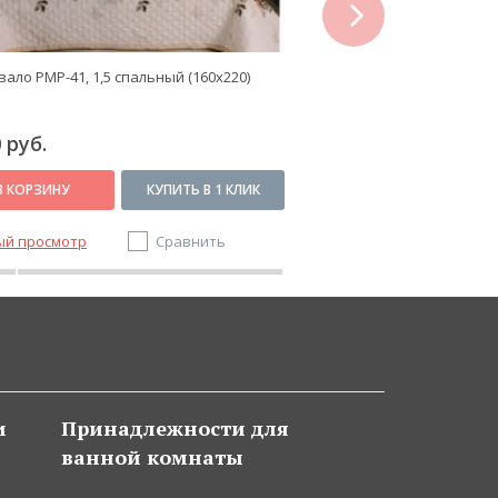
ало PMP-41, 1,5 спальный (160x220)
Покрывало PMP-46, Евро 
(50х70)
 руб.
2 910 руб.
В КОРЗИНУ
КУПИТЬ В 1 КЛИК
В КОРЗИНУ
ый просмотр
Сравнить
Быстрый просмотр
и
Принадлежности для
ванной комнаты