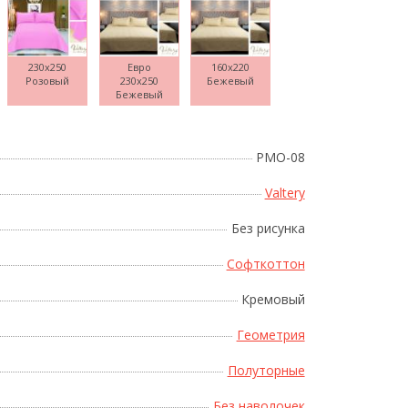
230x250
Евро
160x220
Розовый
230x250
Бежевый
Поднесите мышку
Бежевый
PMO-08
Valtery
Без рисунка
Софткоттон
Кремовый
Геометрия
Полуторные
Без наволочек