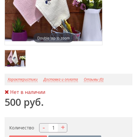
Double tap to zoom
D
Характеристики
Доставка и оплата
Отзывы (0)
Нет в наличии
500 руб.
-
+
Количество