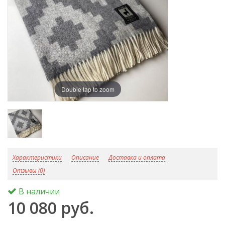
Double tap to zoom
D
Характеристики
Описание
Доставка и оплата
Отзывы (0)
В наличии
10 080 руб.