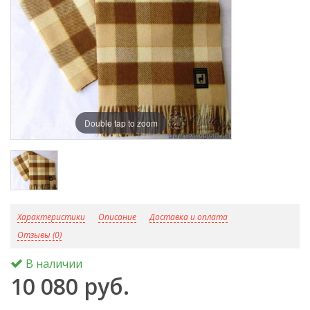
Double tap to zoom
D
Характеристики
Описание
Доставка и оплата
Отзывы (0)
В наличии
10 080 руб.