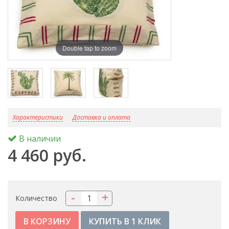
Double tap to zoom
D
Характеристики
Доставка и оплата
В наличии
4 460 руб.
-
+
Количество
КУПИТЬ В 1 КЛИК