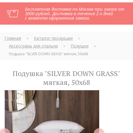
Бесплатная доставка по Москве при заказе от
3000 рублей. Доставка в течение 2-х дней
с момента оформления заказа.
Главная
Каталог продукции
>
>
Аксессуары для спальни
Подушки
>
>
Подушка "SILVER DOWN GRASS" мягкая, 50х68
Подушка "SILVER DOWN GRASS"
мягкая, 50х68
next