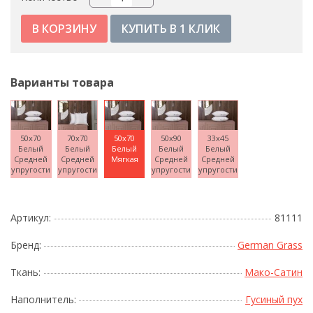
КУПИТЬ В 1 КЛИК
Варианты товара
50x70
70x70
50x70
50x90
33x45
Белый
Белый
Белый
Белый
Белый
Средней
Средней
Мягкая
Средней
Средней
упругости
упругости
упругости
упругости
Артикул:
81111
Бренд:
German Grass
Ткань:
Мако-Сатин
Наполнитель:
Гусиный пух