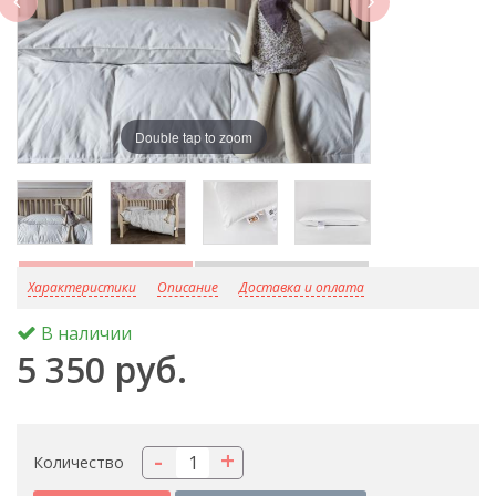
Double tap to zoom
D
Характеристики
Описание
Доставка и оплата
В наличии
5 350 руб.
-
+
Количество