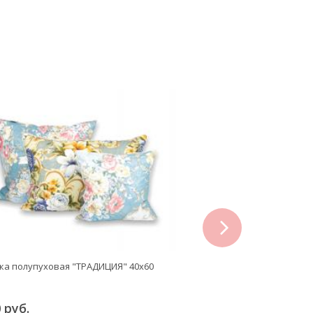
next
а полупуховая "ТРАДИЦИЯ" 40х60
Подушка полупуховая "Т
 руб.
1 750 руб.