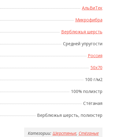
АльВиТек
Микрофибра
Верблюжья шерсть
Поднесите мышку
Средней упругости
Россия
50x70
100 г/м2
100% полиэстр
Стёганая
Верблюжья шерсть, полиэстер
Категории:
Шерстяные
,
Стёганые