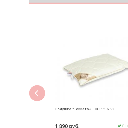
prev
остиница" 68х68
Подушка "Токката-ЛЮКС" 50х68
1 890 руб.
В наличии
В н