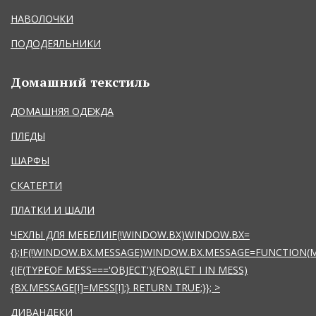
НАВОЛОЧКИ
ПОДОДЕЯЛЬНИКИ
Домашний текстиль
ДОМАШНЯЯ ОДЕЖДА
ПЛЕДЫ
ШАРФЫ
СКАТЕРТИ
ПЛАТКИ И ШАЛИ
ЧЕХЛЫ ДЛЯ МЕБЕЛИIF(!WINDOW.BX)WINDOW.BX=
{};IF(!WINDOW.BX.MESSAGE)WINDOW.BX.MESSAGE=FUNCTION(
{IF(TYPEOF MESS==='OBJECT'){FOR(LET I IN MESS)
{BX.MESSAGE[I]=MESS[I];} RETURN TRUE;}};
>
ДИВАНДЕКИ