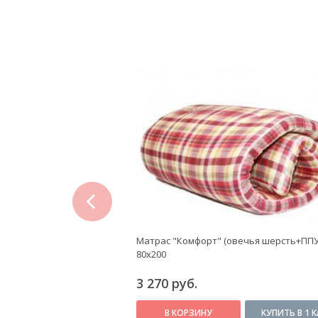
prev
" (матрасный
Матрас "Комфорт" (овечья шерсть+ППУ 
60x200
80x200
3 270 руб.
КУПИТЬ В 1 КЛИК
В КОРЗИНУ
КУПИТЬ В 1 