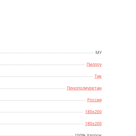
Поднесите мышку
MY
Пиллоу
Тик
Пенополиуретан
Россия
180x200
180x200
100% Хлопок