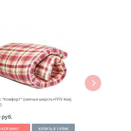
next
 "Комфорт" (овечья шерсть+ППУ 4см),
Матрас "Комфорт" (овеч
0
180x200
 руб.
7 910 руб.
В КОРЗИНУ
КУПИТЬ В 1 КЛИК
В КОРЗИНУ