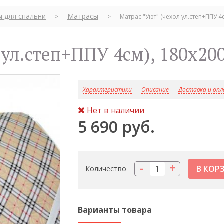
ы для спальни
Матрасы
>
>
Матрас "Уют" (чехол ул.степ+ППУ 4
л ул.степ+ППУ 4см), 180x20
Характеристики
Описание
Доставка и оп
Нет в наличии
5 690 руб.
-
+
Количество
Варианты товара