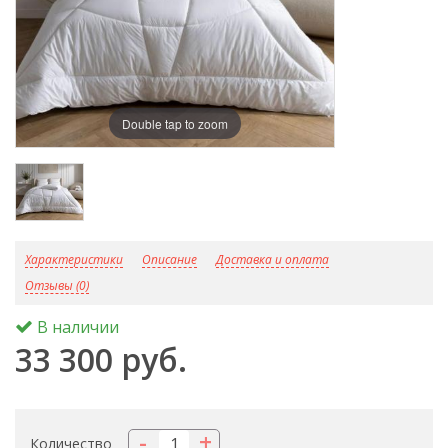
Double tap to zoom
D
Характеристики
Описание
Доставка и оплата
Отзывы (0)
В наличии
33 300 руб.
-
+
Количество