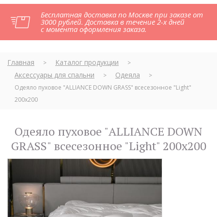
Бесплатная доставка по Москве при заказе от
3000 рублей. Доставка в течение 2-х дней
с момента оформления заказа.
Главная
Каталог продукции
>
>
Аксессуары для спальни
Одеяла
>
>
Одеяло пуховое "ALLIANCE DOWN GRASS" всесезонное "Light"
200х200
Одеяло пуховое "ALLIANCE DOWN
GRASS" всесезонное "Light" 200х200