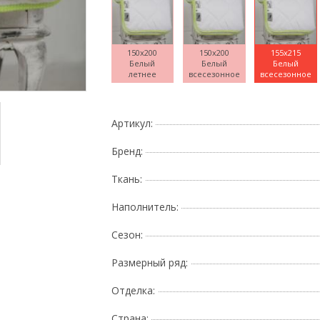
150x200
150x200
155x215
Белый
Белый
Белый
Поднесите мышку
летнее
всесезонное
всесезонное
Артикул:
Бренд:
Ткань:
Наполнитель:
Сезон:
Размерный ряд:
Отделка:
Страна: