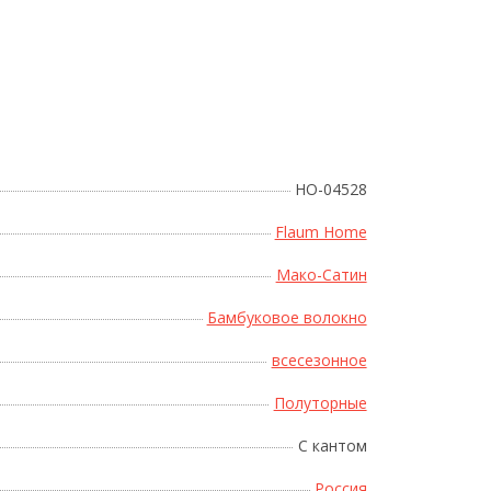
Поднесите мышку
HO-04528
Flaum Home
Мако-Сатин
Бамбуковое волокно
всесезонное
Полуторные
С кантом
Россия