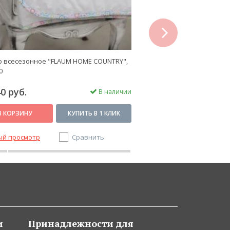
next
 всесезонное "FLAUM HOME COUNTRY",
Одеяло всесезонное "FL
0
220х240
0 руб.
18 800 руб.
В наличии
В КОРЗИНУ
КУПИТЬ В 1 КЛИК
В КОРЗИНУ
ый просмотр
Сравнить
Быстрый просмотр
и
Принадлежности для