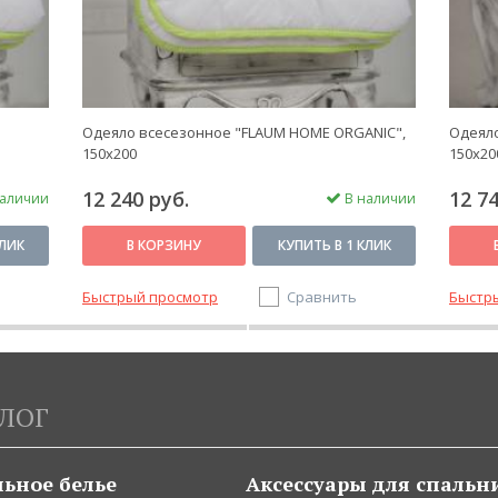
Одеяло всесезонное "FLAUM HOME ORGANIC",
Одеяло
150х200
150х20
12 240 руб.
12 74
аличии
В наличии
КЛИК
В КОРЗИНУ
КУПИТЬ В 1 КЛИК
Быстрый просмотр
Сравнить
Быстр
ЛОГ
льное белье
Аксессуары для спальн