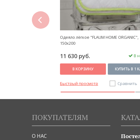
prev
M HOME FRESH", 200х220
Одеяло лёгкое "FLAUM HOME ORGANIC",
150х200
11 630 руб.
В наличии
В н
КУПИТЬ В 1 КЛИК
В КОРЗИНУ
КУПИТЬ В 1 
Сравнить
Быстрый просмотр
Сравнить
ПОКУПАТЕЛЯМ
КАТА
Посте
О НАС