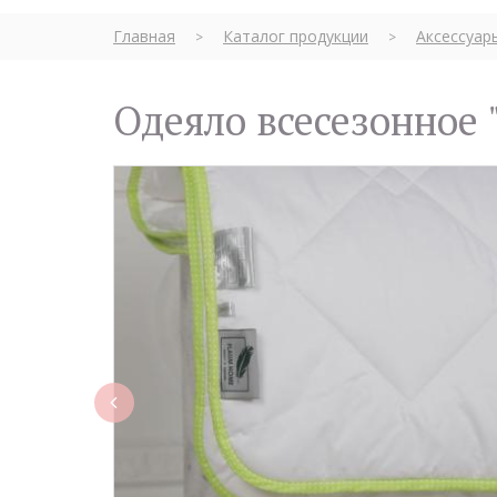
Главная
Каталог продукции
Аксессуар
>
>
Одеяло всесезонно
rev