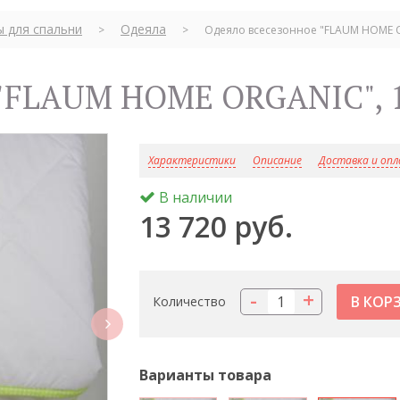
ы для спальни
Одеяла
>
>
Одеяло всесезонное "FLAUM HOME O
е "FLAUM HOME ORGANIC", 
Характеристики
Описание
Доставка и оп
В наличии
13 720 руб.
-
+
Количество
next
Варианты товара