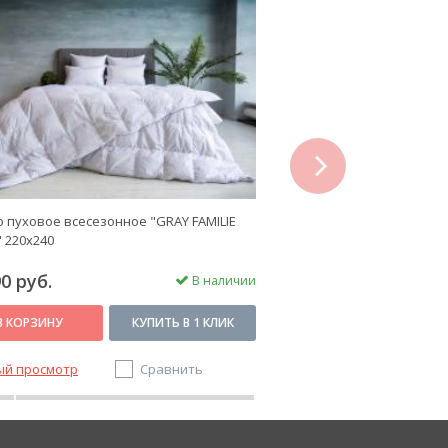
next
 пуховое всесезонное "GRAY FAMILIE
Одеяло всесезонное "BAB
 220х240
0 руб.
3 700 руб.
В наличии
В КОРЗИНУ
КУПИТЬ В 1 КЛИК
В КОРЗИНУ
ый просмотр
Сравнить
Быстрый просмотр