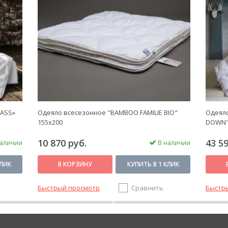
ASS»
Одеяло всесезонное "BAMBOO FAMILIE BIO"
Одеяло
155х200
DOWN"
10 870 руб.
43 59
аличии
В наличии
КЛИК
В КОРЗИНУ
КУПИТЬ В 1 КЛИК
Быстрый просмотр
Сравнить
Быстр