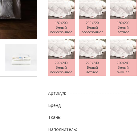
150x200
200x220
150x200
Белый
Белый
Белый
Поднесите мышку
всесезонное
всесезонное
летнее
220x240
220x240
220x240
Белый
Белый
Белый
всесезонное
летнее
зимнее
Артикул:
Бренд:
Ткань:
Наполнитель: