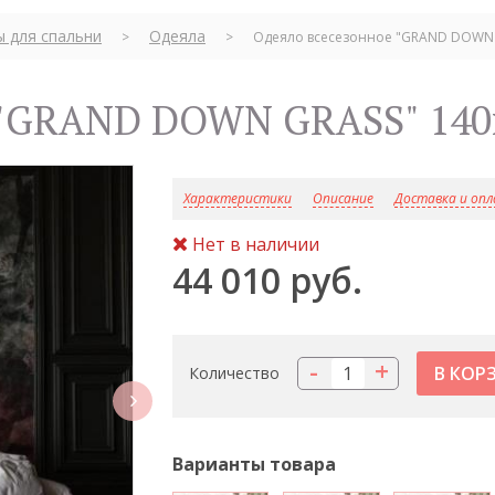
ы для спальни
Одеяла
>
>
Одеяло всесезонное "GRAND DOWN 
е "GRAND DOWN GRASS" 140
Характеристики
Описание
Доставка и оп
Нет в наличии
44 010 руб.
-
+
Количество
next
Варианты товара