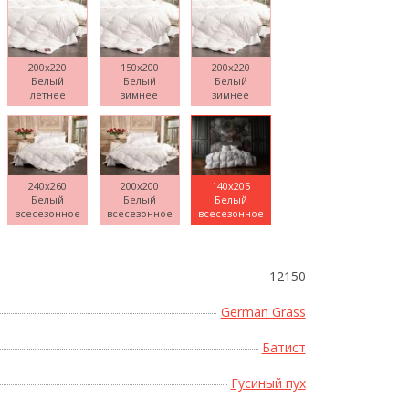
200x220
150x200
200x220
Белый
Белый
Белый
Поднесите мышку
летнее
зимнее
зимнее
240x260
200x200
140x205
Белый
Белый
Белый
всесезонное
всесезонное
всесезонное
12150
German Grass
Батист
Гусиный пух