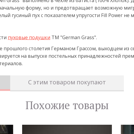
wn Grass" выполнено в чехле из батиста (100% Хлопок).
начальную форму, но и предотвращает возможную мигр
ый гусиный пух с показателем упругости Fill Power не 
сти
пуховые подушки
ТМ "German Grass".
ле прошлого столетия Германом Грассом, выходцем из 
зируется на выпуске постельных принадлежностей прем
териалов.
С этим товаром покупают
Похожие товары