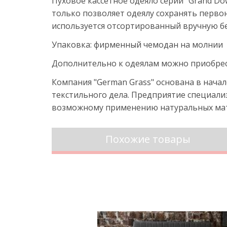
Пуховое кассетное одеяло серии "Grand Do
только позволяет одеялу сохранять перво
используется отсортированный вручную бел
Упаковка: фирменный чемодан на молнии
Дополнительно к одеялам можно приобре
Компания "German Grass" основана в нача
текстильного дела. Предприятие специали
возможному применению натуральных ма
Похожие товары