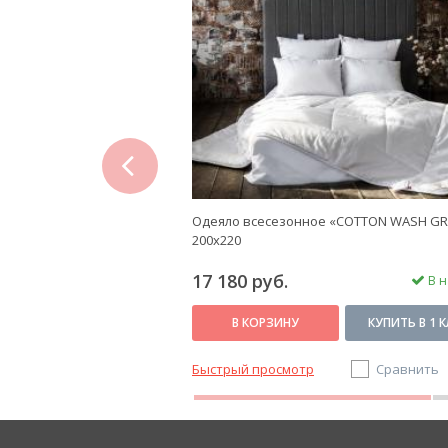
prev
LVER DOWN GRASS"
Одеяло всесезонное «COTTON WASH GR
200х200
200х220
17 180 руб.
В наличии
В н
КУПИТЬ В 1 КЛИК
В КОРЗИНУ
КУПИТЬ В 1 
Сравнить
Быстрый просмотр
Сравнить