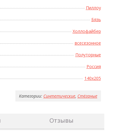
Пиллоу
Бязь
Холлофайбер
Поднесите мышку
всесезонное
Полуторные
Россия
140x205
Категории:
Синтетические
,
Стёганые
н
Отзывы