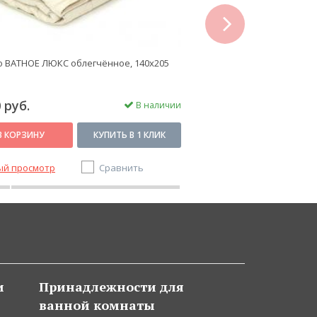
next
 ВАТНОЕ ЛЮКС облегчённое, 140x205
Одеяло ВАТНОЕ ЛЮКС обл
 руб.
3 000 руб.
В наличии
В КОРЗИНУ
КУПИТЬ В 1 КЛИК
В КОРЗИНУ
ый просмотр
Сравнить
Быстрый просмотр
и
Принадлежности для
ванной комнаты