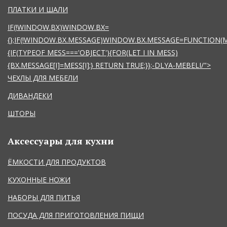
ПЛАТКИ И ШАЛИ
IF(!WINDOW.BX)WINDOW.BX=
{};IF(!WINDOW.BX.MESSAGE)WINDOW.BX.MESSAGE=FUNCTION(
{IF(TYPEOF MESS==='OBJECT'){FOR(LET I IN MESS)
{BX.MESSAGE[I]=MESS[I];} RETURN TRUE;}};
-DLYA-MEBELI/">
ЧЕХЛЫ ДЛЯ МЕБЕЛИ
ДИВАНДЕКИ
ШТОРЫ
Аксессуары для кухни
ЁМКОСТИ ДЛЯ ПРОДУКТОВ
КУХОННЫЕ НОЖИ
НАБОРЫ ДЛЯ ПИТЬЯ
ПОСУДА ДЛЯ ПРИГОТОВЛЕНИЯ ПИЩИ